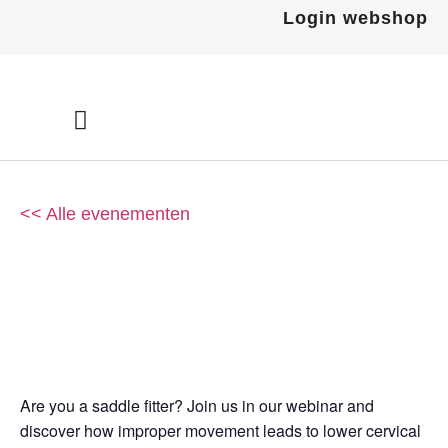
Ga
Login webshop
naar
de
inhoud
<< Alle evenementen
Webinar: Solving saddle fit
challenges: addressing
lower cervical problems
11
februari
2025
Are you a saddle fitter? Join us in our webinar and
discover how improper movement leads to lower cervical