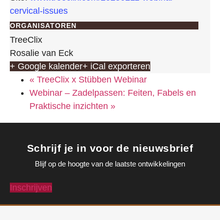
cervical-issues
ORGANISATOREN
TreeClix
Rosalie van Eck
+ Google kalender
+ iCal exporteren
«
TreeClix x Stübben Webinar
Webinar – Zadelpassen: Feiten, Fabels en
Praktische inzichten
»
Schrijf je in voor de nieuwsbrief
Blijf op de hoogte van de laatste ontwikkelingen
Inschrijven