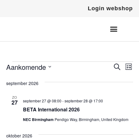
Login webshop
Wat is TreeClix?
TreeClix op jouw zadel?
Aankomende
Even
Ev
Zoeken
Lijst
Selecteer
we
Zoek
een
september 2026
datum.
na
en
ZO
weer
september 27 @ 08:00
-
september 28 @ 17:00
27
BETA International 2026
naviga
NEC Birmingham
Pendigo Way, Birmingham, United Kingdom
oktober 2026