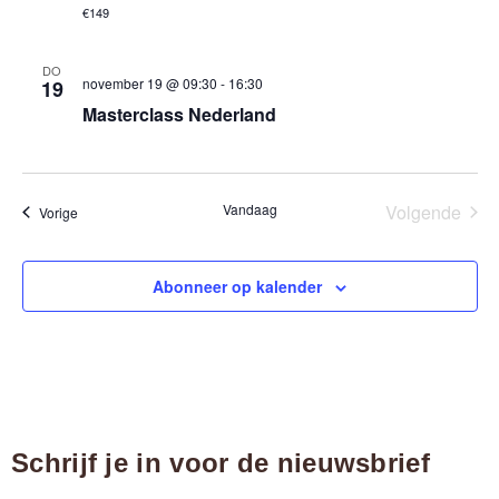
€149
DO
november 19 @ 09:30
-
16:30
19
Masterclass Nederland
Eve
Vandaag
Volgende
Evenementen
Vorige
Abonneer op kalender
Schrijf je in voor de nieuwsbrief