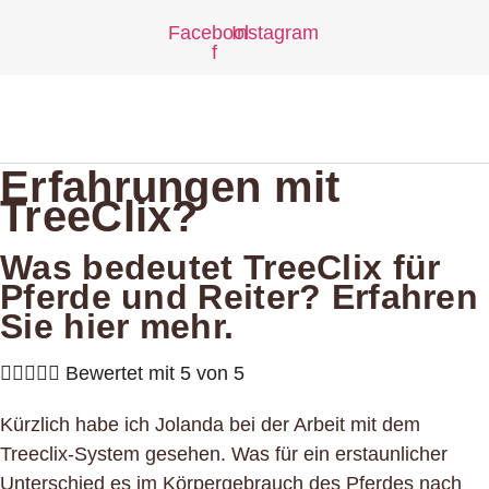
Zum
Facebook-
Instagram
Inhalt
f
springen
Erfahrungen mit
TreeClix?
Was bedeutet TreeClix für
Pferde und Reiter? Erfahren
Sie hier mehr.





Bewertet mit 5 von 5
Kürzlich habe ich Jolanda bei der Arbeit mit dem
Treeclix-System gesehen. Was für ein erstaunlicher
Unterschied es im Körpergebrauch des Pferdes nach